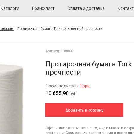
Каталоги
Прайс-лист
Оплата и доставка
Контак
териалы
::
Протирочная бумага Tork повышенной прочности
Артикул:
130060
Протирочная бумага Tor
прочности
Производитель:
Торк
10 655.90
руб.
Эффективно впитывает влагу, жир и масло и сохр
состоянии. Совместима с напольными и настенны