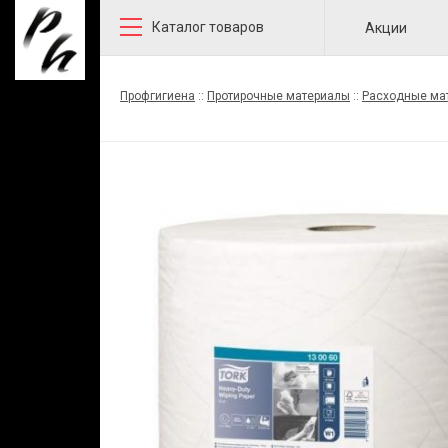
Каталог товаров
Акции
Профгигиена
::
Протирочные материалы
::
Расходные ма