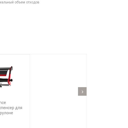
имальный объем отходов
›
nce
спенсер для
 рулоне