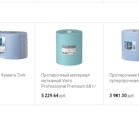
 бумага Tork
Протирочный материал
Протирочная 
нетканый Veiro
суперпрочная
Professional Premium 68 г/
м2
5 229.64
3 981.30
руб.
руб.