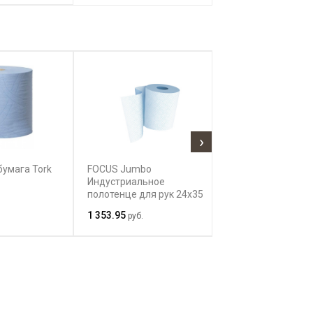
›
бумага Tork
FOCUS Jumbo
Протирочный м
Индустриальное
центральной в
полотенце для рук 24x35
Veiro Professio
WP203
1 353.95
781.94
руб.
руб.