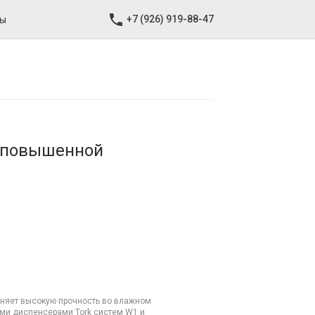
+7 (926) 919-88-47
ты
k повышенной
аняет высокую прочность во влажном
ми диспенсерами Tork систем W1 и