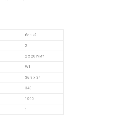
белый
2
2 x 20 г/м?
W1
36.9 x 34
340
1000
1