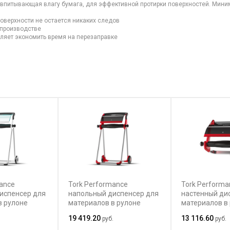
о впитывающая влагу бумага, для эффективной протирки поверхностей. Мин
поверхности не остается никаких следов
 производстве
оляет экономить время на перезаправке
ance
Tork Performance
Tork Performa
испенсер для
напольный диспенсер для
настенный ди
в рулоне
материалов в рулоне
материалов в
19 419.20
13 116.60
.
руб.
руб.