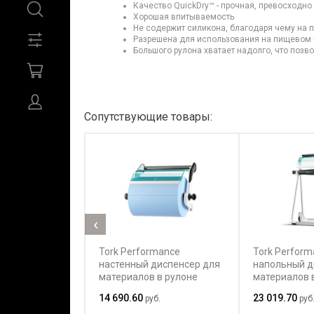
Качество QuickDry™ - прочная, превосходн
Хорошая впитываемость
Не содержит силикона, благодаря чему на 
Разрешена для использования на пищевом
Большого рулона хватает надолго, что позв
Сопутствующие товары:
‹
Tork Performance
Tork Perform
настенный диспенсер для
напольный д
материалов в рулоне
материалов 
14 690.60
23 019.70
руб.
руб