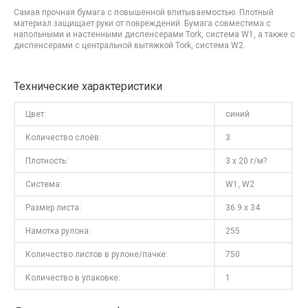
Самая прочная бумага с повышенной впитываемостью. Плотный
материал защищает руки от повреждений. Бумага совместима с
напольными и настенными диспенсерами Tork, система W1, а также с
диспенсерами с центральной вытяжкой Tork, система W2.
Технические характеристики
Цвет:
синий
Количество слоёв:
3
Плотность:
3 x 20 г/м?
Система:
W1, W2
Размер листа:
36.9 x 34
Намотка рулона:
255
Количество листов в рулоне/пачке:
750
Количество в упаковке:
1