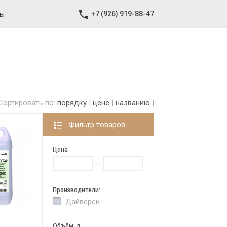
+7 (926) 919-88-47
ты
Сортировать по:
порядку
|
цене
|
названию
|
Фильтр товаров
Цена
—
Производители:
Дайверси
Объём, л