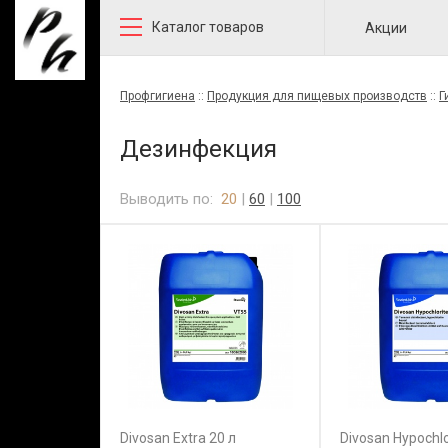
Каталог товаров
Акции
Профгигиена
::
Продукция для пищевых производств
::
Г
Дезинфекция
Выводить по:
20
|
60
|
100
Divosan Extra 20 л
Divosan Hypochlo