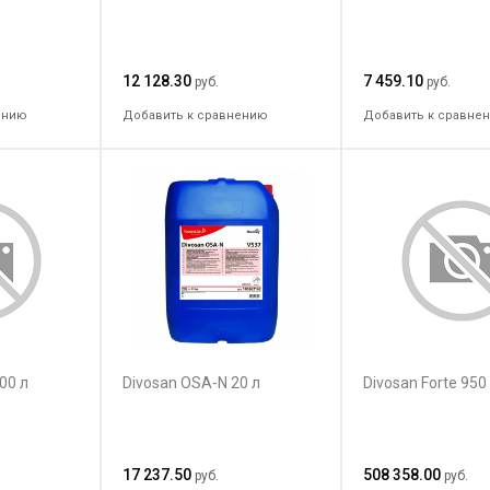
12 128.30
7 459.10
руб.
руб.
ению
Добавить к сравнению
Добавить к сравне
00 л
Divosan OSA-N 20 л
Divosan Forte 950
17 237.50
508 358.00
руб.
руб.