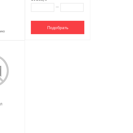
—
нию
 л