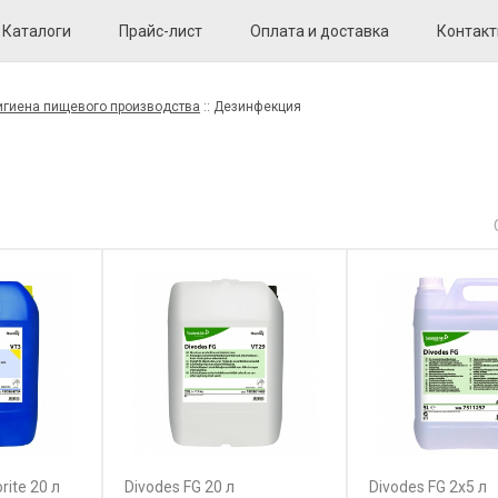
Каталоги
Прайс-лист
Оплата и доставка
Контак
игиена пищевого производства
::
Дезинфекция
rite 20 л
Divodes FG 20 л
Divodes FG 2x5 л