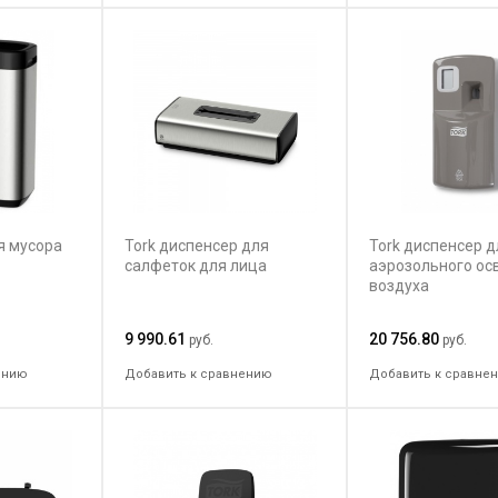
я мусора
Tork диспенсер для
Tork диспенсер д
салфеток для лица
аэрозольного ос
воздуха
9 990.61
20 756.80
руб.
руб.
ению
Добавить к сравнению
Добавить к сравне