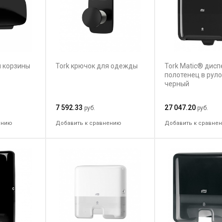
я корзины
Tork крючок для одежды
Tork Matic® дисп
полотенец в рул
черный
7 592.33
27 047.20
руб.
руб.
ению
Добавить к сравнению
Добавить к сравне