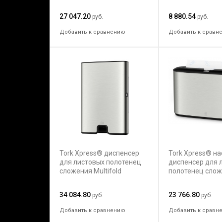
27 047.20
8 880.54
руб.
руб.
Добавить к сравнению
Добавить к сравн
Tork Xpress® диспенсер
Tork Xpress® н
для листовых полотенец
диспенсер для 
сложения Multifold
полотенец сло
Multifold
34 084.80
23 766.80
руб.
руб.
Добавить к сравнению
Добавить к сравн