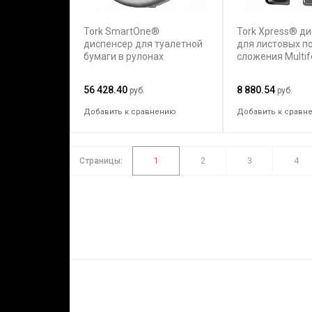
Tork SmartOne®
Tork Xpress® д
диспенсер для туалетной
для листовых п
бумаги в рулонах
сложения Multif
56 428.40
8 880.54
руб.
руб.
Добавить к сравнению
Добавить к сравн
Страницы:
1
2
3
4