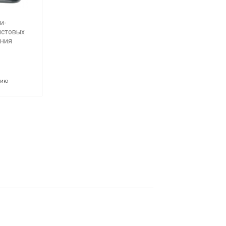
и-
истовых
ения
нию