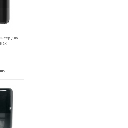
енсер для
онах
нию