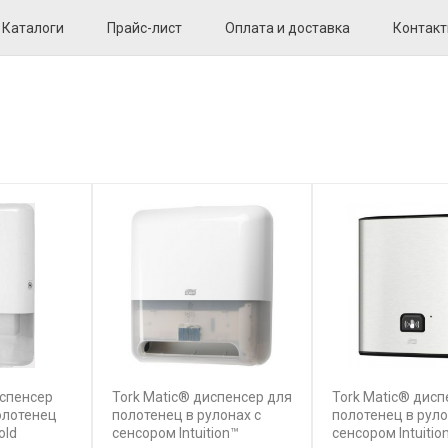
Каталоги
Прайс-лист
Оплата и доставка
Контак
испенсер
Tork Matic® диспенсер для
Tork Matic® дисп
олотенец
полотенец в рулонах с
полотенец в руло
old
сенсором Intuition™
сенсором Intuitio