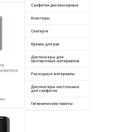
Салфетки диспенсерные
Коастеры
Скатерти
Кремы для рук
Диспенсеры для
протирочных материалов
ля
вежителя
Расходные материалы
Диспенсеры настольные
для салфеток
нию
Гигиенические пакеты