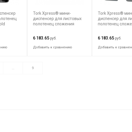
испенсер
Tork Xpress® мини-
Tork Xpress® мин
олотенец
диспенсер для листовых
диспенсер для л
old
полотенец сложения
полотенец слож
Multifold
Multifold
6 183.65
6 183.65
руб.
руб.
ению
Добавить к сравнению
Добавить к сравне
...
9