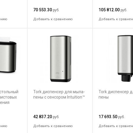
70 553.30
105 812.00
руб.
руб.
ению
Добавить к сравнению
Добавить к сравне
астольный
Tork диспенсер для мыла-
Tork диспенсер д
листовых
пены с сенсором Intuition™
пены
жения
42 837.20
17 693.50
руб.
руб.
ению
Добавить к сравнению
Добавить к сравне