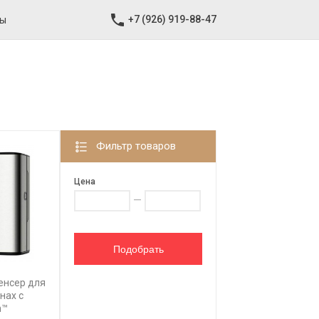
+7 (926) 919-88-47
ты
Фильтр товаров
Цена
—
енсер для
нах с
n™