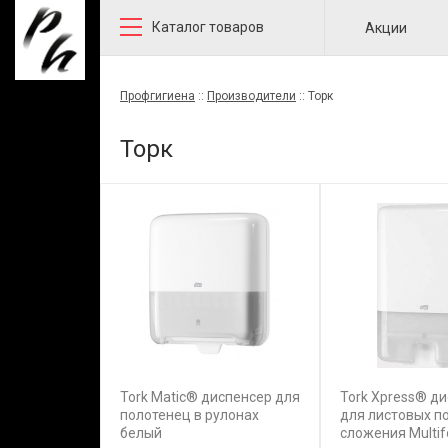
Каталог товаров
Акции
Профгигиена
::
Производители
::
Торк
Торк
Tork Matic® диспенсер для
Tork Xpress® д
полотенец в рулонах
для листовых п
белый
сложения Multif