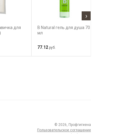
›
кавичка для
B Natural гель для душа 70
Oliva DEL MED
)
мл
лосьон для тел
77.12
44.40
руб.
руб.
© 2026, Профгигиена
Пользовательское соглашение