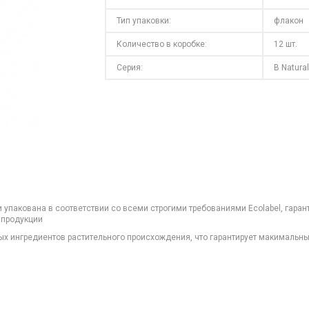
Тип упаковки:
флакон
Количество в коробке:
12 шт.
Серия:
B Natura
 и упакована в соответствии со всеми строгими требованиями Ecolabel, га
 продукции
х ингредиентов растительного происхождения, что гарантирует макимальны