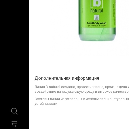
Дополнительная информация
Линия B natural создана, протестирована, произведена
воздействие на окружающую среду и высокое качество
Составы линии изготовлены с использованиенатуральны
устойчивости