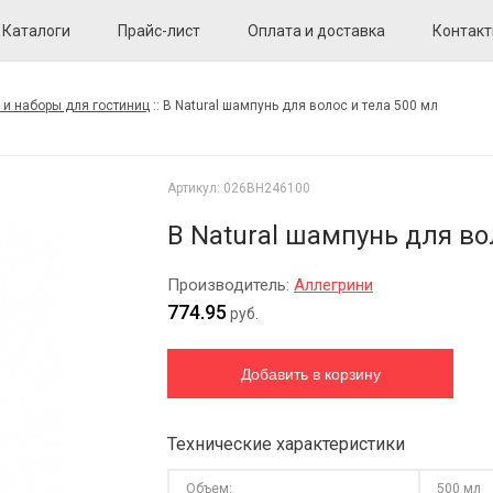
Каталоги
Прайс-лист
Оплата и доставка
Контак
 и наборы для гостиниц
::
B Natural шампунь для волос и тела 500 мл
Артикул:
026BH246100
B Natural шампунь для во
Производитель:
Аллегрини
774.95
руб.
Технические характеристики
Объем:
500 мл