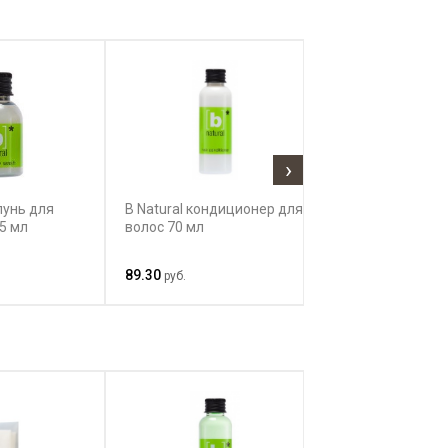
›
пунь для
B Natural кондиционер для
B Natural шамп
35 мл
волос 70 мл
тела и волос 70
89.30
77.12
руб.
руб.