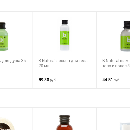
ль для душа 35
B Natural лосьон для тела
B Natural шам
70 мл
тела и волос 
89.30
44.81
руб.
руб.