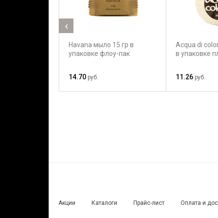
‹
Havana мыло 15 гр в
Acqua di colo
упаковке флоу-пак
в упаковке п
14.70
11.26
руб.
руб.
Акции
Каталоги
Прайс-лист
Оплата и до