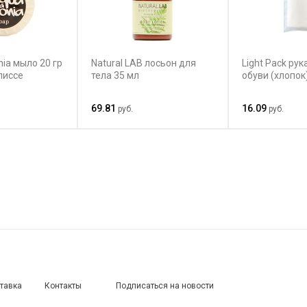
nia мыло 20 гр
Natural LAB лосьон для
Light Pack ру
лиссе
тела 35 мл
обуви (хлопок
69.81
16.09
руб.
руб.
ставка
Контакты
Подписаться на новости