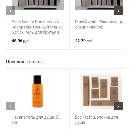
‹
›
Black&white Бритвенный
Black&white Рукавичка для
набор (бритвенный станок
обуви (хлопок)
Schick, гель для бритья в
тубе 10 г)
48.96
22.29
руб.
руб.
Похожие товары:
‹
›
Havana гель для душа 30
Eco Kraft Шапочка для
мл
душа