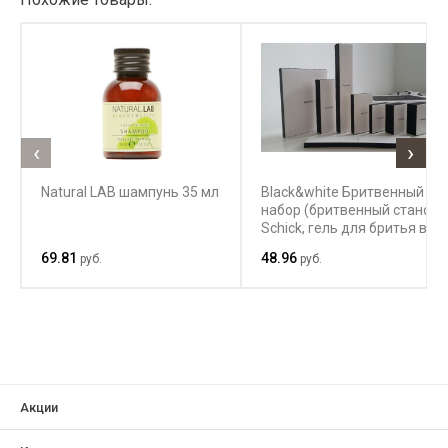
‹
›
Natural LAB шампунь 35 мл
Black&white Бритвенный
набор (бритвенный станок
Schick, гель для бритья в
тубе 10 г)
69.81
48.96
руб.
руб.
Акции