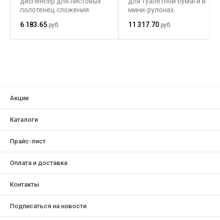
диспенсер для листовых
для туалетной бумаги в
полотенец сложения
мини-рулонах
Multifold
6 183.65
11 317.70
руб.
руб.
Акции
Каталоги
Прайс-лист
Оплата и доставка
Контакты
Подписаться на новости