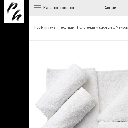
Каталог товаров
Акции
Профгигиена
::
Текстиль
::
Полотенца махровые
::
Махров