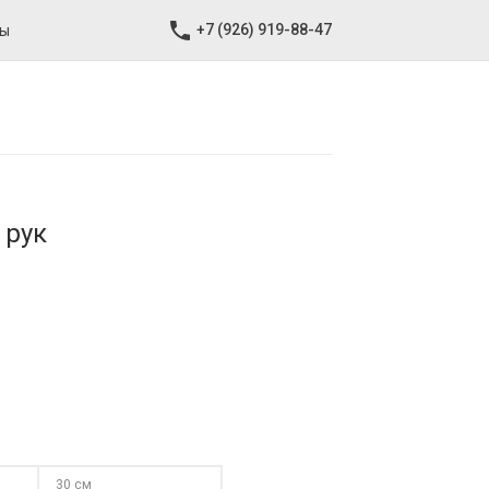
+7 (926) 919-88-47
ты
 рук
30 см