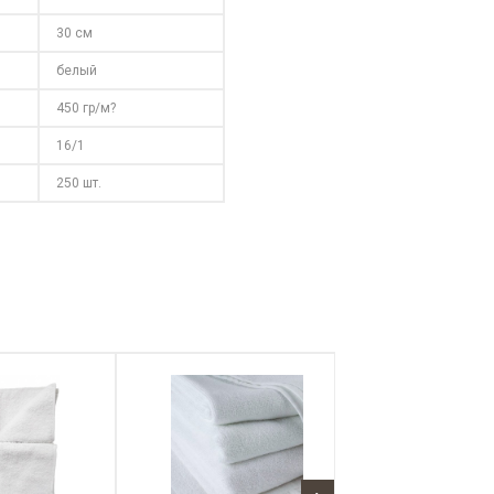
30 см
белый
450 гр/м?
16/1
250 шт.