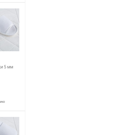
и 5 мм
нию