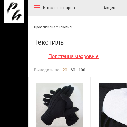
Каталог товаров
Акции
Профгигиена
::
Текстиль
Текстиль
Полотенца махровые
Выводить по:
20
|
60
|
100