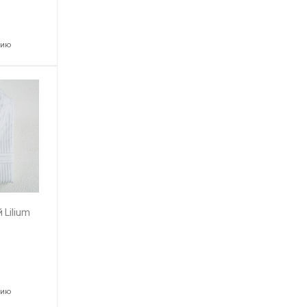
нию
 Lilium
нию