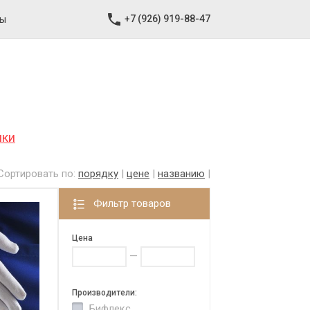
+7 (926) 919-88-47
ты
чки
Сортировать по:
порядку
|
цене
|
названию
|
Фильтр товаров
Цена
—
Производители:
Бифлекс