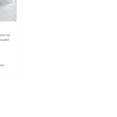
ки на
ошве,
нию