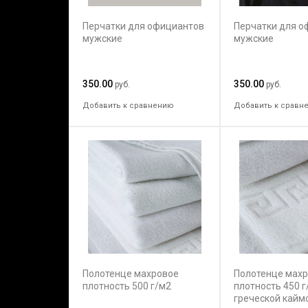
Перчатки для официантов
Перчатки для о
мужские
мужские
350.00
350.00
руб.
руб.
Добавить к сравнению
Добавить к сравн
Полотенце махровое
Полотенце мах
плотность 500 г/м2
плотность 450 г
греческой кайм