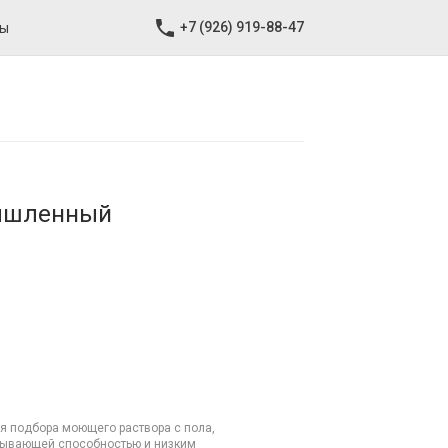
+7 (926) 919-88-47
ты
мышленный
я подбора моющего раствора с пола,
асывающей способностью и низким