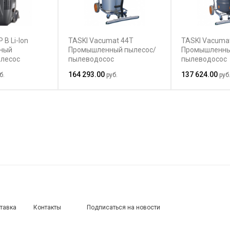
 B Li-Ion
TASKI Vacumat 44T
TASKI Vacuma
рный
Промышленный пылесос/
Промышленны
лесос
пылеводосос
пылеводосос
164 293.00
137 624.00
б.
руб.
руб
ставка
Контакты
Подписаться на новости