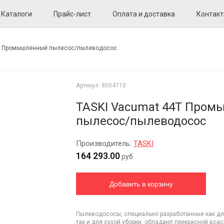
Каталоги
Прайс-лист
Оплата и доставка
Контак
4T Промышленный пылесос/пылеводосос
Артикул:
8004710
TASKI Vacumat 44T Про
пылесос/пылеводосос
Производитель:
TASKI
164 293.00
руб.
Пылеводососы, специально разработанные как дл
так и для сухой уборки, обладают прекрасной вс