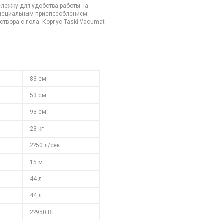
ележку для удобства работы на
специальным приспособлением
твора с пола. Корпус Taski Vacumat
83 см
53 см
93 см
23 кг
2?50 л/сек
15 м
44 л
44 л
2?950 Вт