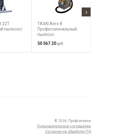
›
t 22T
TASKI Aero 8
TASKI Go Пылес
й пылесос/
Профессиональный
сухой уборки
пылесос
50 567.20
34 915.50
.
руб.
руб.
© 2026, Профгигиена
Пользовательское соглашение
Согласие на обработку ПД