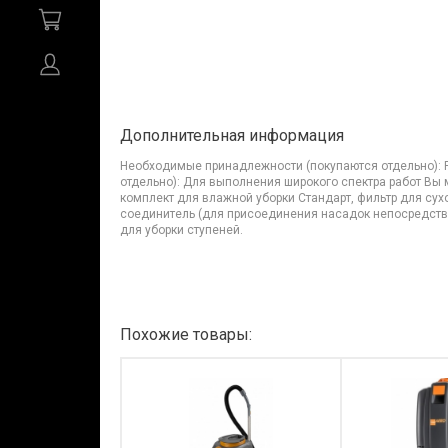
Дополнительная информация
Необходимые принадлежности (покупаются отдельно): 
отдельно): Для выполнения широкого спектра работ В
комплект для влажной уборки Стандарт, фильтр для сух
соединитель (для присоединения насадок непосредствен
для уборки ступеней.
Похожие товары: