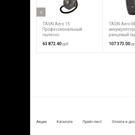
‹
TASKI Aero 15
TASKI Aero BP
Профессиональный
аккумулято
пылесос
ранцевый пы
63 872.40
107 373.00
руб.
ру
Акции
Каталоги
Прайс-лист
Оплата и до