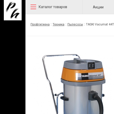
Каталог товаров
Акции
Профгигиена
::
Техника
::
Пылесосы
::
TASKI Vacumat 4