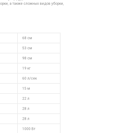
орки, а также сложных видов уборки,
68 см
53 см
98 см
19 кг
60 л/сек
15 м
22 л
28 л
28 л
1000 Вт