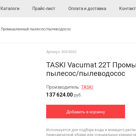
Каталоги
Прайс-лист
Оплата и доставка
Контак
2T Промышленный пылесос/пылеводосос
Артикул:
8004560
TASKI Vacumat 22T Про
пылесос/пылеводосос
Производитель:
TASKI
137 624.00
руб.
Используется для подбора воды и моющего раство
периодической уборки или специальных клинингов