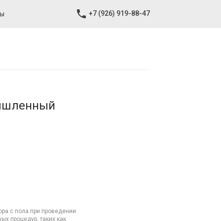
+7 (926) 919-88-47
ты
мышленный
ра с пола при проведении
ых процедур, таких как