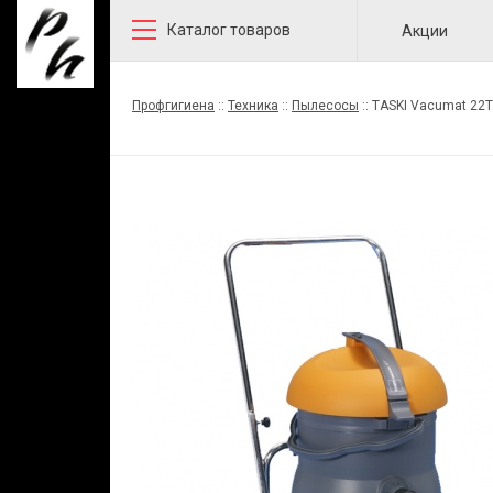
Каталог товаров
Акции
Профгигиена
::
Техника
::
Пылесосы
::
TASKI Vacumat 2