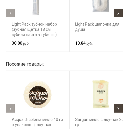
‹
›
Light Pack зубной набор
Light Pack шапочка для
(зубная щётка 18 см,
душа
зубная паста в тубе 5 г)
30.00
10.84
руб.
руб.
Похожие товары:
‹
›
Acqua di colonia мыло 40 гр
Sargan мыло флоу-пак 20
в упаковке флоу-пак
гр