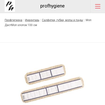
profhygiene
Профгигиена
::
Инвентарь
::
Салфетки, губки, мопы и пады
::
Моп
ДастМоп хлопок 100 см