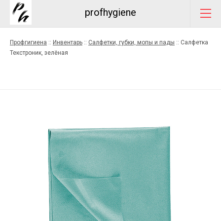
profhygiene
Профгигиена
::
Инвентарь
::
Салфетки, губки, мопы и пады
::
Салфетка
Текстроник, зелёная