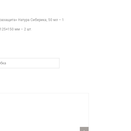
разащита» Натура Сиберика, 50 мл – 1
125×150 мм – 2 шт.
обка