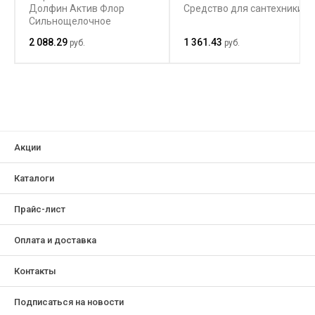
Долфин Актив Флор
Средство для сантехники
Сильнощелочное
средство для грубокой
2 088.29
1 361.43
руб.
руб.
очистки и удаления
старых полимерных
покрытий
Акции
Каталоги
Прайс-лист
Оплата и доставка
Контакты
Подписаться на новости