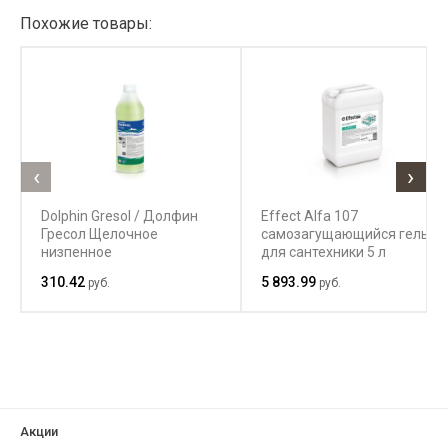
Похожие товары:
‹
›
Dolphin Gresol / Долфин
Effect Alfa 107
Гресол Щелочное
самозагущающийся гель
низпенное
для сантехники 5 л
концентрированние
310.42
5 893.99
руб.
руб.
средство для
переодической и
генеральной уборки полов
от технических
загрязнений
Акции