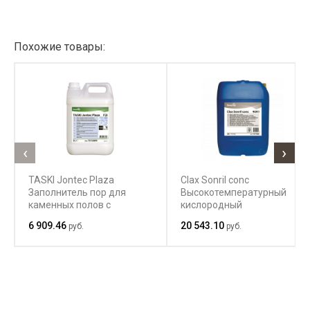
Похожие товары:
‹
›
TASKI Jontec Plaza
Clax Sonril conc
Заполнитель пор для
Высокотемпературный
каменных полов с
кислородный
сильным блеском
отбеливатель
6 909.46
20 543.10
руб.
руб.