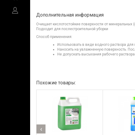
Дополнительная информация
Очищает кислотостойкие поверхности от минеральных (к
Подходит для послестроительной уборки
Способ применения:
Использовать в виде водного раствора для 
Наносить на увлажненную поверхность. Пос
Не допускать высыхания рабочего раствора
Похожие товары:
‹