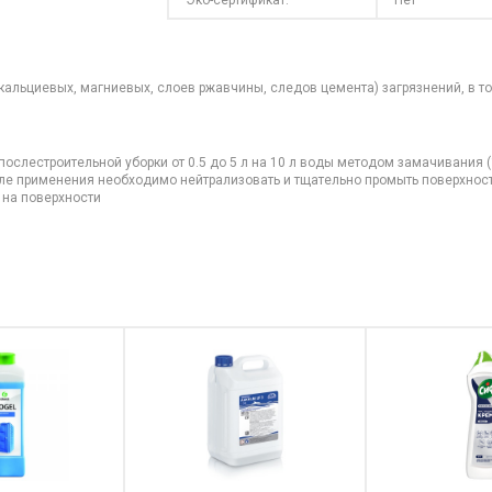
Эко-сертификат:
Нет
альциевых, магниевых, слоев ржавчины, следов цемента) загрязнений, в то
послестроительной уборки от 0.5 до 5 л на 10 л воды методом замачивания (
ле применения необходимо нейтрализовать и тщательно промыть поверхност
 на поверхности