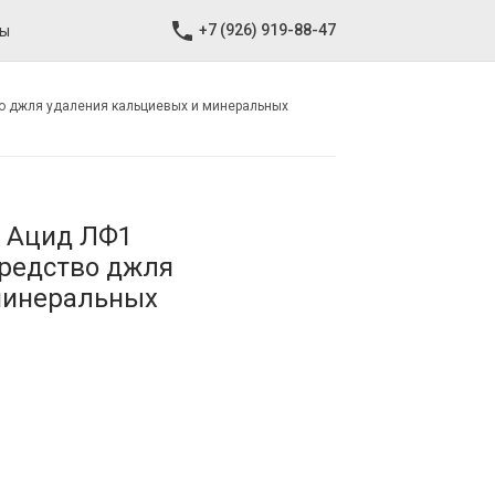
+7 (926) 919-88-47
ты
во джля удаления кальциевых и минеральных
н Ацид ЛФ1
средство джля
минеральных