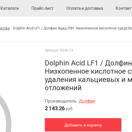
Каталоги
Прайс-лист
Оплата и доставка
Контак
дства
::
Dolphin Acid LF1 / Долфин Ацид ЛФ1 Низкопенное кислотное средст
Артикул:
D045-10
Dolphin Acid LF1 / Долфи
Низкопенное кислотное 
удаления кальциевых и 
отложений
Производитель:
Долфин
2 143.26
руб.