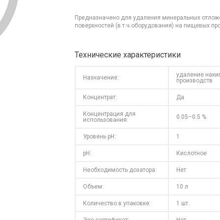
Предназначено для удаления минеральных отложе
поверхностей (в т.ч.оборудования) на пищевых пр
Технические характеристики
удаление наки
Назначение:
производств
Концентрат:
Да
Концентрация для
0.05–0.5 %
использования:
Уровень pH:
1
pH:
Кислотное
Необходимость дозатора:
Нет
Объем:
10 л
Количество в упаковке:
1 шт.