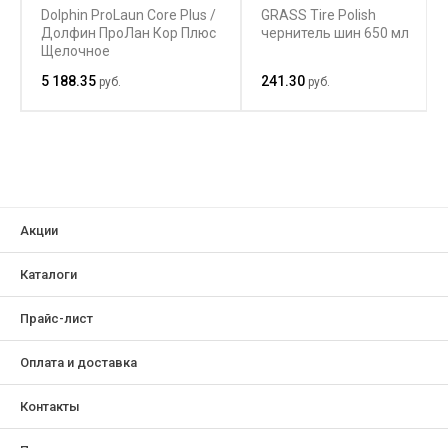
Dolphin ProLaun Core Plus /
GRASS Tire Polish
Долфин ПроЛан Кор Плюс
чернитель шин 650 мл
Щелочное
концентрированное
5 188.35
241.30
руб.
руб.
универсальное средство
для низкотемпературной
стирки
Акции
Каталоги
Прайс-лист
Оплата и доставка
Контакты