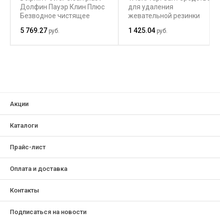
Долфин Пауэр Клин Плюс
для удаления
Безводное чистящее
жевательной резинки
средство для удаления
5 769.27
1 425.04
руб.
руб.
пятен с любых
поверхностей устойчивых
к растворителям
Акции
Каталоги
Прайс-лист
Оплата и доставка
Контакты
Подписаться на новости