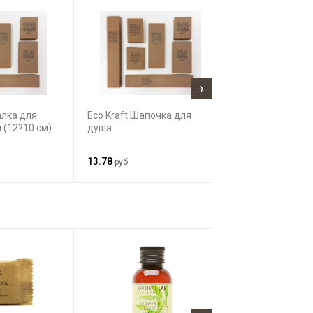
›
алка для
Eco Kraft Шапочка для
Eco Kraft Швей
 (12?10 см)
душа
(набор цветных
булавка, иголка
пуговицы)
13.78
13.28
руб.
руб.