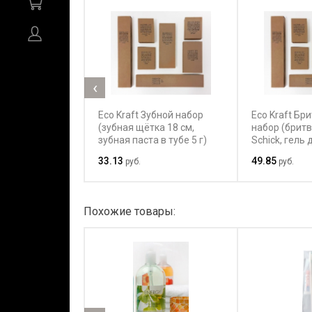
‹
Eco Kraft Зубной набор
Eco Kraft Бр
(зубная щётка 18 см,
набор (брит
зубная паста в тубе 5 г)
Schick, гель 
тубе 10 г)
33.13
49.85
руб.
руб.
Похожие товары: