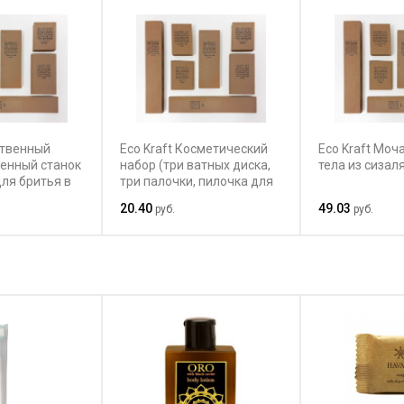
итвенный
Eco Kraft Косметический
Eco Kraft Моч
венный станок
набор (три ватных диска,
тела из сизаля
для бритья в
три палочки, пилочка для
ногтей)
20.40
49.03
руб.
руб.