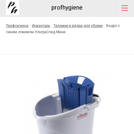
profhygiene
Профгигиена
::
Инвентарь
::
Тележки и вёдра для уборки
::
Ведро с
синим отжимом УльтраСпид Мини