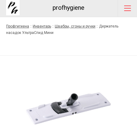
profhygiene
Профгигиена
::
Инвентарь
::
Швабры, сгоны и ручки
::
Держатель
насадок УльтраСпид Мини