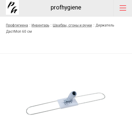
profhygiene
Профгигиена
::
Инвентарь
::
Швабры, сгоны и ручки
::
Держатель
ДастМоп 60 см