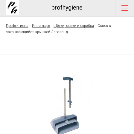
profhygiene
Профгигиена
::
Инвентарь
::
Щётки, совки и скребки
::
Совок с
закрывающийся крышкой Леголенд