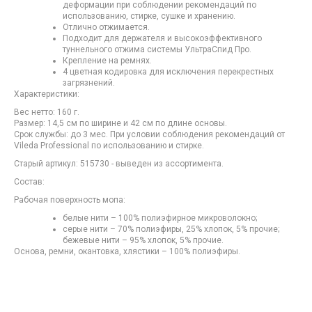
деформации при соблюдении рекомендаций по
использованию, стирке, сушке и хранению.
Отлично отжимается.
Подходит для держателя и высокоэффективного
туннельного отжима системы УльтраСпид Про.
Крепление на ремнях.
4 цветная кодировка для исключения перекрестных
загрязнений.
Характеристики:
Вес нетто: 160 г.
Размер: 14,5 см по ширине и 42 см по длине основы.
Срок службы: до 3 мес. При условии соблюдения рекомендаций от
Vileda Professional по использованию и стирке.
Старый артикул: 515730 - выведен из ассортимента.
Состав:
Рабочая поверхность мопа:
белые нити – 100% полиэфирное микроволокно;
серые нити – 70% полиэфиры, 25% хлопок, 5% прочие;
бежевые нити – 95% хлопок, 5% прочие.
Основа, ремни, окантовка, хлястики – 100% полиэфиры.