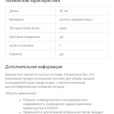
Технические характеристики
Длина:
40 см
Материал:
хлопок, микроволокно
Тип крепления мопа:
ушки
Цветовая кодировка:
да
Штук в упаковке:
1
Новинка:
да
Дополнительная информация
Данный моп является частью системы УльтраСпид Про. Это
уникальная профессиональная система для уборки средних
площадей методом «ведро-вода» с запатентованным
высокоэффективным отжимом насадок.
Область применения:
Объекты: коммерческая и некоммерческая
недвижимость, учреждения здравоохранения,
производства и HoReCa.
Применяется для влажной уборки всех типов твердых