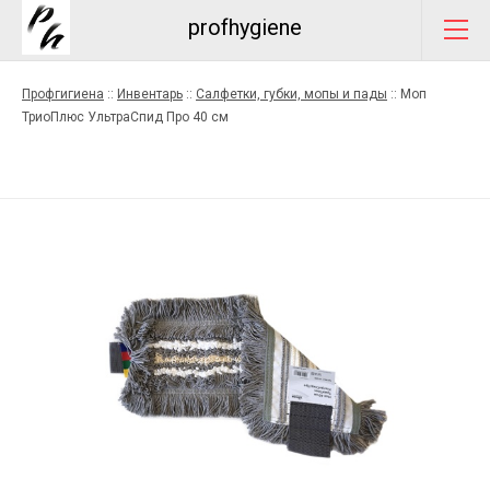
profhygiene
Профгигиена
::
Инвентарь
::
Салфетки, губки, мопы и пады
::
Моп
ТриоПлюс УльтраСпид Про 40 см