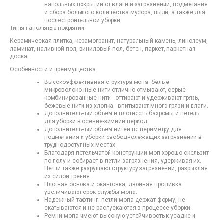
напольных покрытий от влаги и загрязнений, подметания
и сбора большого количества мусора, пыли, а также для
послестроительной уборки.
Типы напольных покрытий:
Керамическая плитка, керамогранит, натуральный камень, линолеум,
ламинат, наливной пол, виниловый пол, бетон, паркет, паркетная
доска.
Особенности и преимущества:
Высокоэффективная структура мопа: белые
микроволоконные нити отлично отмывают, серые
комбинированные нити - оттирают и удерживают грязь,
бежевые нити из хлопка - впитывают много грязи и влаги.
Дополнительный объем и плотность бахромы и петель
для уборки в осенне-зимний период.
Дополнительный объем нитей по периметру для
подметания и уборки свободнолежащих загрязнений в
труднодоступных местах.
Благодаря петельчатой конструкции моп хорошо скользит
по полу и собирает в петли загрязнения, удерживая их.
Петли также разрушают структуру загрязнений, разрыхляя
их силой трения.
Плотная основа и окантовка, двойная прошивка
увеличивают срок службы мопа.
Надежный тафтинг: петли мопа держат форму, не
скатываются и не распускаются в процессе уборки.
Ремни мопа имеют высокую устойчивость к усадке и