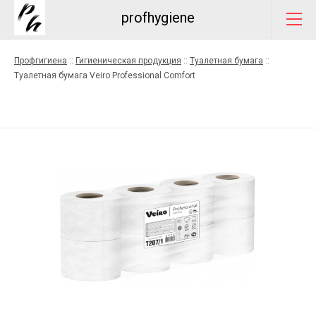
profhygiene
Профгигиена
::
Гигиеническая продукция
::
Туалетная бумага
::
Туалетная бумага Veiro Professional Comfort