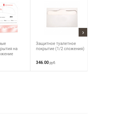
›
ные
Защитное туалетное
Tork индивиду
рытия на
покрытие (1/2 сложения)
бумажные покр
ложение
унитаз 750197
346.00
952.06
руб.
руб.