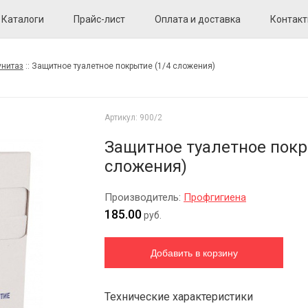
Каталоги
Прайс-лист
Оплата и доставка
Контак
унитаз
::
Защитное туалетное покрытие (1/4 сложения)
Артикул:
900/2
Защитное туалетное покр
сложения)
Производитель:
Профгигиена
185.00
руб.
Технические характеристики