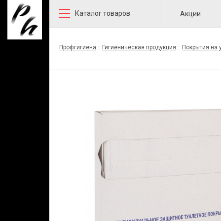
Каталог товаров
Акции
Профгигиена
::
Гигиеническая продукция
::
Покрытия на 