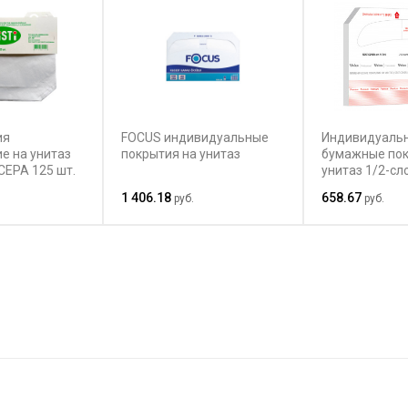
ия
FOCUS индивидуальные
Индивидуаль
е на унитаз
покрытия на унитаз
бумажные пок
ЕРА 125 шт.
унитаз 1/2-с
Premium
1 406.18
658.67
руб.
руб.