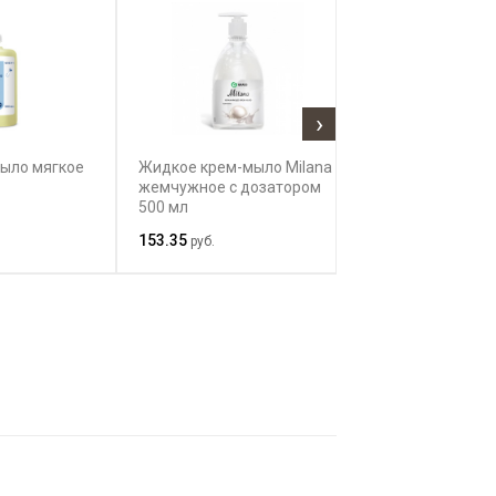
›
мыло мягкое
Жидкое крем-мыло Milana
Жидкое крем-м
жемчужное с дозатором
алоэ вера с до
500 мл
литр
153.35
211.79
руб.
руб.