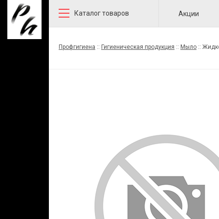
Каталог товаров
Акции
Профгигиена
::
Гигиеническая продукция
::
Мыло
::
Жидко