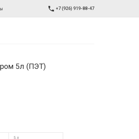
+7 (926) 919-88-47
ты
ром 5л (ПЭТ)
5 л