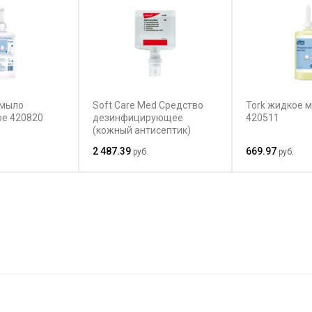
 мыло
Soft Care Med Средство
Tork жидкое 
ое 420820
дезинфицирующее
420511
(кожный антисептик)
2 487.39
669.97
руб.
руб.