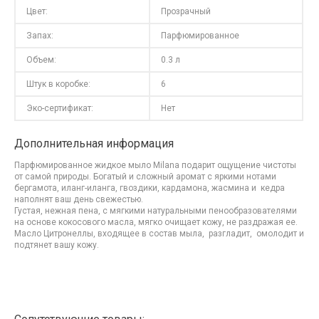
Цвет:
Прозрачный
Запах:
Парфюмированное
Объем:
0.3 л
Штук в коробке:
6
Эко-сертификат:
Нет
Дополнительная информация
Парфюмированное жидкое мыло Milana подарит ощущение чистоты
от самой природы. Богатый и сложный аромат с яркими нотами
бергамота, иланг-иланга, гвоздики, кардамона, жасмина и кедра
наполнят ваш день свежестью.
Густая, нежная пена, с мягкими натуральными пенообразователями
на основе кокосового масла, мягко очищает кожу, не раздражая ее.
Масло Цитронеллы, входящее в состав мыла, разгладит, омолодит и
подтянет вашу кожу.