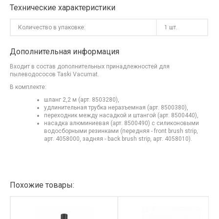
Технические характеристики
Количество в упаковке:
1 шт.
Дополнительная информация
Входит в состав дополнительных принадлежностей для
пылеводососов Taski Vacumat.
В комплекте:
шланг 2,2 м (арт. 8503280),
удлинительная трубка неразъемная (арт. 8500380),
переходник между насадкой и штангой (арт. 8500440),
насадка алюминиевая (арт. 8500490) с силиконовыми
водосборными резинками (передняя - front brush strip,
арт. 4058000, задняя - back brush strip, арт. 4058010).
Похожие товары: