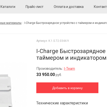
Каталоги
Прайс-лист
Оплата и доставка
Контак
дные материалы
::
I-Charge Быстрозарядное устройство с таймером и индика
Артикул:
K.1.S.72.0344.9
I-Charge Быстрозарядное 
таймером и индикатором
Производитель:
I-Team
33 950.00
руб.
Технические характеристики