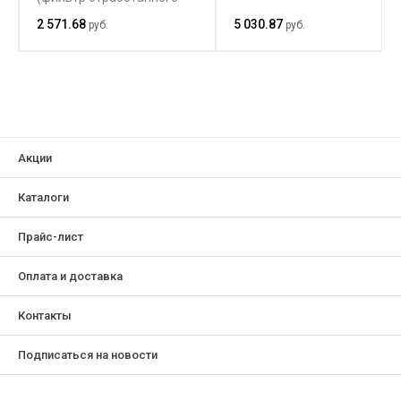
воздуха, фильтр
2 571.68
5 030.87
руб.
руб.
вакуумного мотора)
Акции
Каталоги
Прайс-лист
Оплата и доставка
Контакты
Подписаться на новости