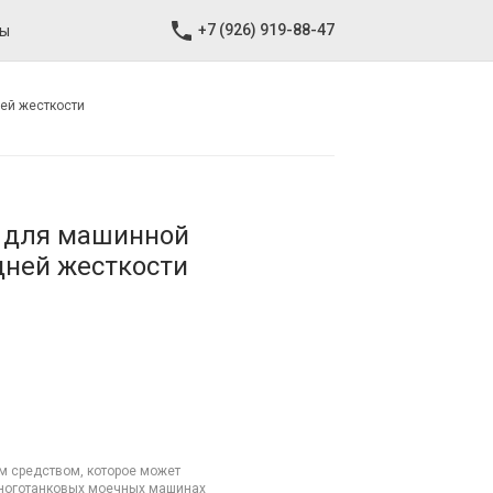
+7 (926) 919-88-47
ты
ней жесткости
о для машинной
дней жесткости
средством, которое может
многотанковых моечных машинах