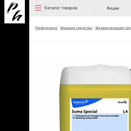
Каталог товаров
Акции
Профгигиена
::
Моющие средства
::
Жидкие моющие сре