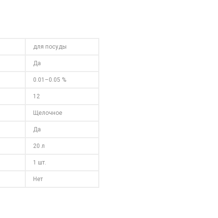
для посуды
Да
0.01–0.05 %
12
Щелочное
Да
20 л
1 шт.
Нет