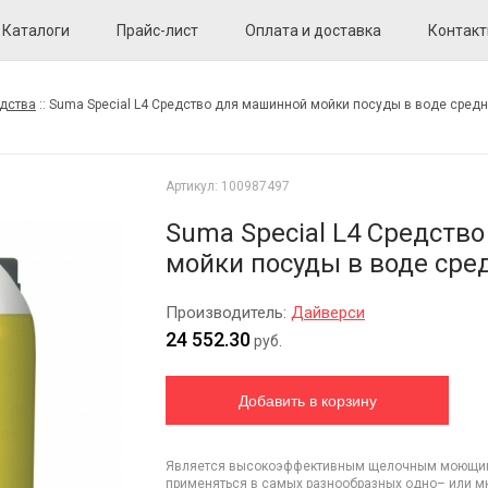
Каталоги
Прайс-лист
Оплата и доставка
Контак
дства
::
Suma Special L4 Средство для машинной мойки посуды в воде сред
Артикул:
100987497
Suma Special L4 Средств
мойки посуды в воде сре
Производитель:
Дайверси
24 552.30
руб.
Является высокоэффективным щелочным моющим 
применяться в самых разнообразных одно– или 