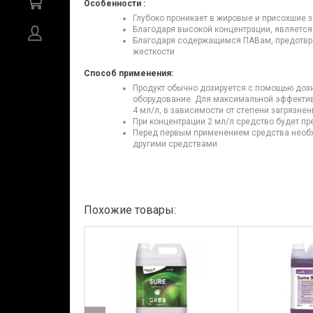
Особеннос
Глубоко проникает в жировые и присохшие 
Благодаря высокой концентрации, являетс
Благодаря содержащимся ПАВам, предотвра
жесткости
Способ применения:
Продукт обычно дозируется с помощью доз
оборудование. Для максимальной эффективн
4 мл/л, в зависимости от степени загрязнен
При концентрации 2 мл/л средство будет п
Перед первым применением средства необх
другими средствами
Похожие товары: