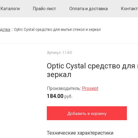
Каталоги
Прайс-лист
Оплата и доставка
Контак
дства
::
Optic Cystal средство для мытья стекол и зеркал
Артикул:
114-0
Optic Cystal средство для
зеркал
Производитель:
Prosept
184.00
руб.
Технические характеристики