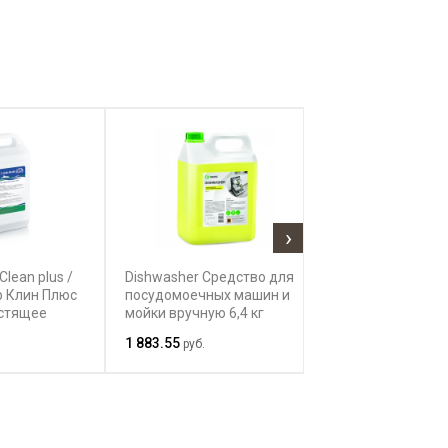
›
Clean plus /
Dishwasher Средство для
TASKI Tapi Spot
 Клин Плюс
посудомоечных машин и
Пятновыводите
стящее
мойки вручную 6,4 кг
ковров для вы
 удаления
масляных и жи
1 883.55
7 164.00
руб.
руб.
 устойчивых
лям