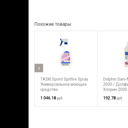
Похожие товары:
‹
TASKI Sprint Spitfire Spray
Dolphin Sani-
Универсальное моющее
2000 / Долф
средство
Хлорин 2000
Сильнощело
1 046.18
192.78
руб.
руб.
концентрир
средство ус
действия дл
комплексной
сантехничес
помещений