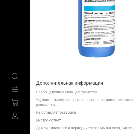
Дополнительная информация
Слабощелочное моющее средство.
Удаляет атмосферные, почвенные и органические загря
рельефных.
Не оставляет разводов.
Быстро сохнет.
Для ежедневного и периодического мытья окон, витрин,