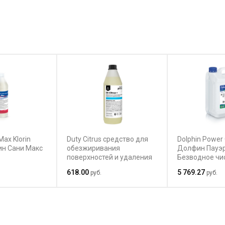
Max Klorin
Duty Citrus средство для
Dolphin Power 
ин Сани Макс
обезжиривания
Долфин Пауэр
поверхностей и удаления
Безводное чи
чное
стойких запахов
средство для
618.00
5 769.27
руб.
руб.
ованное
пятен с любых
иленного
поверхностей
я
к растворите
 уборки
ких