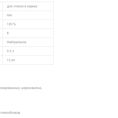
для стекол и зеркал
Нет
100 %
8
Нейтральное
0.5 л
12 шт.
тонированных, шероховатых,
стеклоблоков.