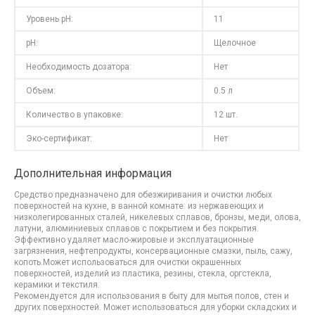
Уровень pH:
11
pH:
Щелочное
Необходимость дозатора:
Нет
Объем:
0.5 л
Количество в упаковке:
12 шт.
Эко-сертификат:
Нет
Дополнительная информация
Средство предназначено для обезжиривания и очистки любых
поверхностей на кухне, в ванной комнате: из нержавеющих и
низколегированных сталей, никелевых сплавов, бронзы, меди, олова,
латуни, алюминиевых сплавов с покрытием и без покрытия.
Эффективно удаляет масло-жировые и эксплуатационные
загрязнения, нефтепродукты, консервационные смазки, пыль, сажу,
копоть.Может использоваться для очистки окрашенных
поверхностей, изделий из пластика, резины, стекла, оргстекла,
керамики и текстиля.
Рекомендуется для использования в быту для мытья полов, стен и
других поверхностей. Может использоваться для уборки складских и