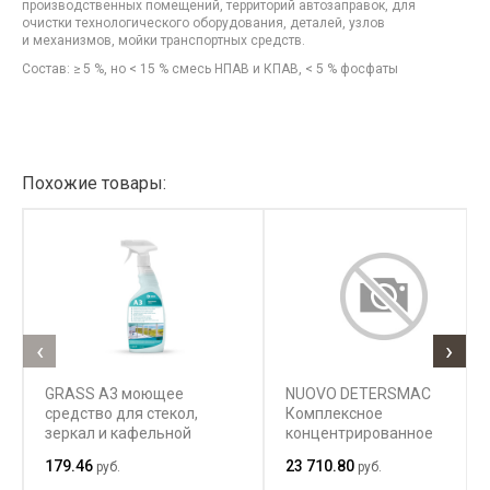
производственных помещений, территорий автозаправок, для
очистки технологического оборудования, деталей, узлов
и механизмов, мойки транспортных средств.
Состав: ≥ 5 %, но < 15 % смесь НПАВ и КПАВ, < 5 % фосфаты
Похожие товары:
‹
›
GRASS A3 моющее
NUOVO DETERSMAC
средство для стекол,
Комплексное
зеркал и кафельной
концентрированное
плитки
средство для стирки
179.46
23 710.80
руб.
руб.
белья на основе ПАВ с