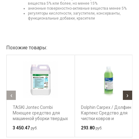
вещества 5% или более, но менее 15%
анионные поверхностно-активные вещества менее 5%
регуляторы кислотности, загустители, консерванты,
функциональные добавки, красители
Похожие товары:
‹
›
TASKI Jontec Combi
Dolphin Carpex / Долфин
Моющее средство для
Карпекс Средство для
машинной уборки твердых
чистки ковров и
полов
текстильных покрытий и
3 450.47
293.80
руб.
руб.
мебельной обивки
методом экстракции