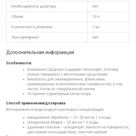
Необходимость дозатора:
Нет
Объем:
10 л
Количество в упаковке:
1 шт.
Эко-сертификат:
Нет
Дополнительная информация
Особенности:
Внимание! Средство содержит гипохлорит, поэтому
нельзя смешивать с кислотными средствами
Безопасно для эмалированных, фаянсовых,
хромированных и металлических поверхностей, в том
числе, полов из глазурованной плитки
Оставляет характерный запах хлора
Способ применения/дозировка
Использовать в виде водного раствора в концентрации:
ежедневная обработка — 10–20 мл на 1 л воды
генеральная уборка — 20 мл на 1 л воды
удаление плесени — концентрат. Нанести на поверхность,
дать время на воздействия, очистить щёткой