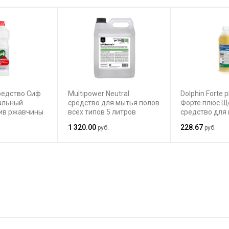
редство Сиф
Multipower Neutral
Dolphin Forte 
альный
средство для мытья полов
Форте плюс Щ
ив ржавчины
всех типов 5 литров
средство для
водостойких 
1 320.00
228.67
руб.
руб.