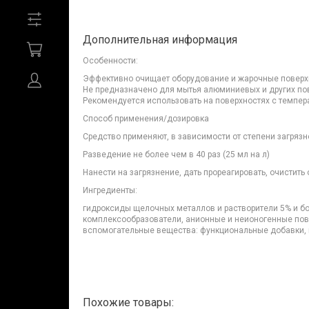
Дополнительная информация
Особенности:
Эффективно очищает оборудование и жарочные поверхно
Не предназначено для мытья алюминиевых и других по
Рекомендуется использовать на поверхностях с темпер
Способ применения/дозировка
Средство применяют, в зависимости от степени загрязн
Разведение не более чем в 40 раз (25 мл на л)
Нанести на загрязнение, дать прореагировать, очистит
Ингредиенты:
гидроксиды щелочных металлов и растворители 5% и бо
комплексообразователи, анионные и неионогенные пов
вспомогательные вещества: функциональные добавки,
Похожие товары: