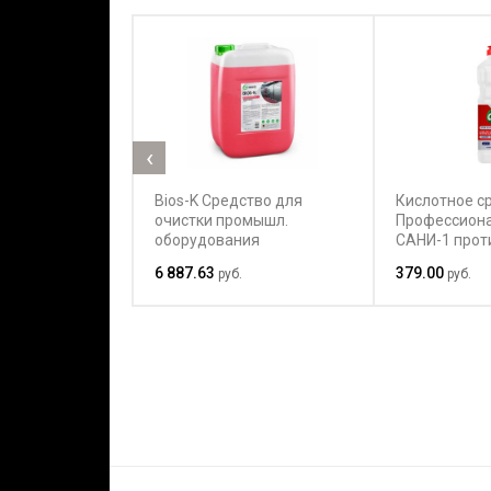
‹
Bios-K Средство для
Кислотное с
очистки промышл.
Профессион
оборудования
САНИ-1 прот
и налета 1 л
6 887.63
379.00
руб.
руб.