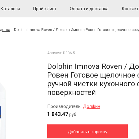
Каталоги
Прайс-лист
Оплата и доставка
Контак
дства
::
Dolphin Imnova Roven / Долфин Имнова Ровен Готовое щелочное сре
Артикул:
D036-5
Dolphin Imnova Roven / 
Ровен Готовое щелочное 
ручной чистки кухонного 
поверхностей
Производитель:
Долфин
1 843.47
руб.