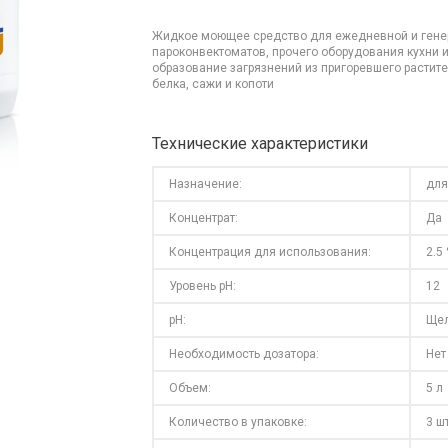
Жидкое моющее средство для ежедневной и генера
пароконвектоматов, прочего оборудования кухни 
образование загрязнений из пригоревшего растите
белка, сажи и копоти
Технические характеристики
Назначение:
для
Концентрат:
Да
Концентрация для использования:
2.5
Уровень pH:
12
pH:
Ще
Необходимость дозатора:
Нет
Объем:
5 л
Количество в упаковке:
3 шт