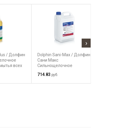
›
plus / Долфин
Dolphin Sani-Max / Долфин
Clax Bright Сис
елочное
Сани Макс
отбеливания дл
 мытья всех
Сильнощелочное
средних темпе
поверхностей
концентрированное
режимов
714.83
38 013.40
руб.
руб.
средство для комплексной
уборки сантехничесикх
помещений