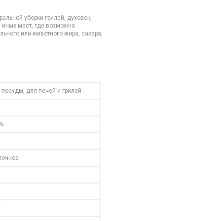
льной уборки грилей, духовок,
и иных мест, где возможно
льного или животного жира, сахара,
 посуды, для печей и грилей
 %
лочное
.