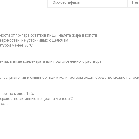
Эко-сертификат:
Нет
сти от пригара остатков пищи, налёта жира и копоти
верхностей, не устойчивых к щелочам
атурой менее 50°С
ения, в виде концентрата или подготовленного раствора
ь от загрязнений и смыть большим количеством воды. Средство можно нанос
лее, но менее 15%
ерхностно-активные вещества менее 5%
 вода