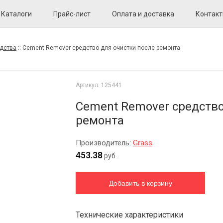
Каталоги
Прайс-лист
Оплата и доставка
Контак
дства
::
Cement Remover средство для очистки после ремонта
Артикул:
125441
Cement Remover средство
ремонта
Производитель:
Grass
453.38
руб.
Технические характеристики