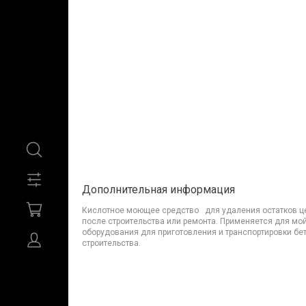
Дополнительная информация
Кислотное моющее средство для удаления остатков цем
после строительства или ремонта. Применяется для мой
оборудования для приготовления и транспортировки бет
строительства.