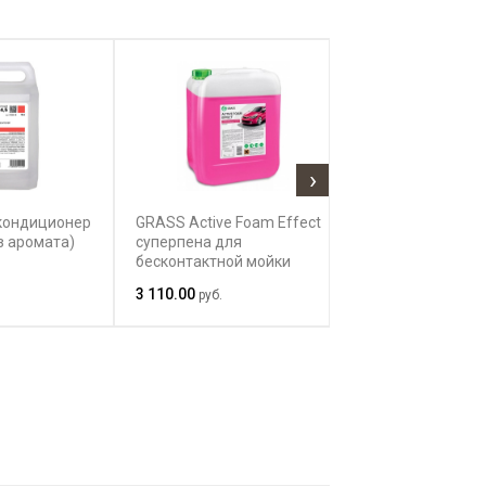
›
r кондиционер
GRASS Active Foam Effect
Room Care R4 
з аромата)
суперпена для
для полировки
бесконтактной мойки
3 110.00
881.08
руб.
руб.