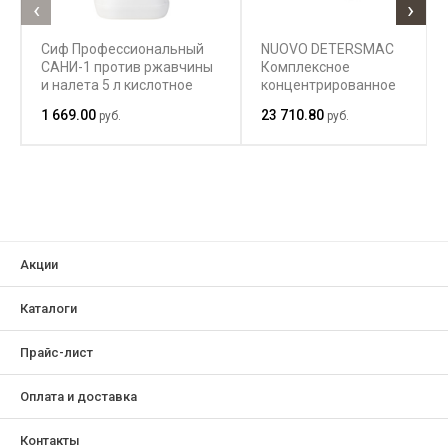
‹
›
Сиф Профессиональный
NUOVO DETERSMAC
САНИ-1 против ржавчины
Комплексное
и налета 5 л кислотное
концентрированное
концентрированное
средство для стирки
1 669.00
23 710.80
руб.
руб.
средство
белья на основе ПАВ с
оптическим
отбеливателем
Акции
Каталоги
Прайс-лист
Оплата и доставка
Контакты