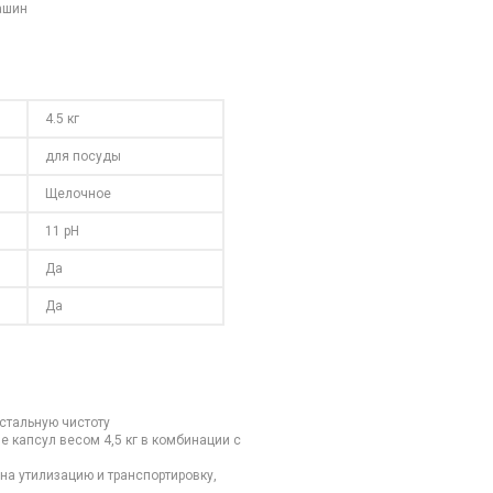
ашин
4.5 кг
для посуды
Щелочное
11 pH
Да
Да
стальную чистоту
 капсул весом 4,5 кг в комбинации с
а утилизацию и транспортировку,