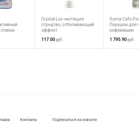
Crystal Lux чистящее
Suma Cafe Po
ктивный
стредтво, отбеливающий
Порошок для 
 стирки
эффект
кофемашин
тного белья,
117.00
1 795.90
.
руб.
руб.
я стирки при
ературах
ставка
Контакты
Подписаться на новости