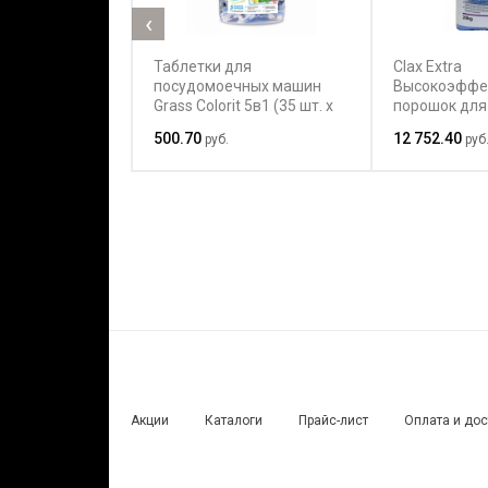
‹
Таблетки для
Clax Extra
посудомоечных машин
Высокоэффе
Grass Colorit 5в1 (35 шт. х
порошок для
20 гр.)
белого и цве
500.70
12 752.40
руб.
руб
подходит дл
низких темп
Акции
Каталоги
Прайс-лист
Оплата и до