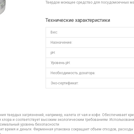
Твердое моющее средство для посудомоечных м
Технические характеристики
Вес:
Назначение:
pH:
Уровень pH:
Необходимость дозатора:
Эко-сертификат:
ия твердых загрязнений, например, налета от чая и кофе. Обеспечивает кри
 хлора и соответствует высоким экологическим требованиям. Использование
ксимальный уровень безопасности
т время и деньги. Фирменная упаковка сокращает объем отходов, расходы н