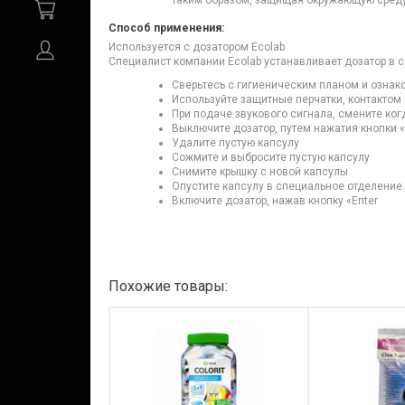
таким образом, защищая окружающую сред
Способ применения:
Используется с дозатором Ecolab
Специалист компании Ecolab устанавливает дозатор в 
Сверьтесь с гигиеническим планом и ознак
Используйте защитные перчатки, контактом
При подаче звукового сигнала, смените ког
Выключите дозатор, путем нажатия кнопки «
Удалите пустую капсулу
Сожмите и выбросите пустую капсулу
Снимите крышку с новой капсулы
Опустите капсулу в специальное отделение
Включите дозатор, нажав кнопку «Enter
Похожие товары: