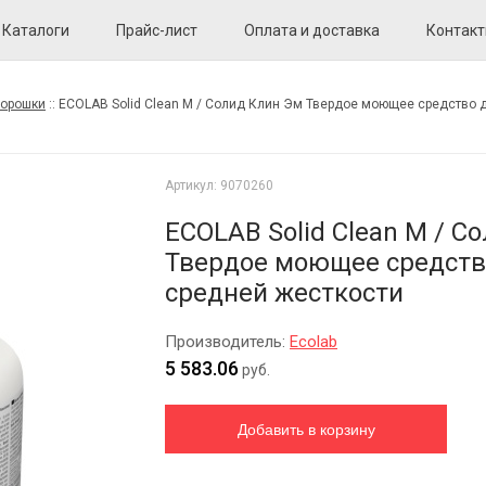
Каталоги
Прайс-лист
Оплата и доставка
Контак
порошки
::
ECOLAB Solid Clean M / Солид Клин Эм Твердое моющее средство 
Артикул:
9070260
ECOLAB Solid Clean M / С
Твердое моющее средств
средней жесткости
Производитель:
Ecolab
5 583.06
руб.