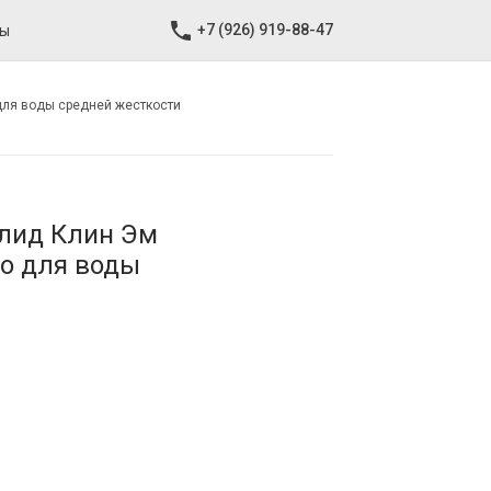
+7 (926) 919-88-47
ты
для воды средней жесткости
олид Клин Эм
о для воды