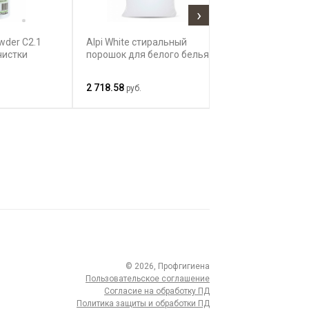
›
wder C2.1
Alpi White стиральный
Alpi Sensitive 
чистки
порошок для белого белья
порошок для м
ручной стирки
2 718.58
2 448.97
руб.
руб.
© 2026, Профгигиена
Пользовательское соглашение
Согласие на обработку ПД
Политика защиты и обработки ПД