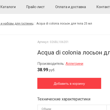
Каталоги
Прайс-лист
Оплата и доставка
Контак
 и наборы для гостиниц
::
Acqua di colonia лосьон для тела 25 мл
Артикул:
026BL106201
Acqua di colonia лосьон д
Производитель:
Аллегрини
38.99
руб.
Технические характеристики
Объем: