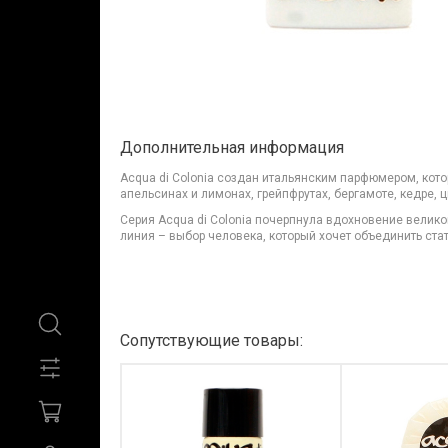
Дополнительная информация
Acqua di Colonia создан итальянским парфюмером, кото
апельсинах и лимонах, грейпфрутах, бергамоте, кедре, 
Серия Acqua di Colonia почерпнула вдохновение велико
линия – выбор человека, который хочет объединить ст
Сопутствующие товары: