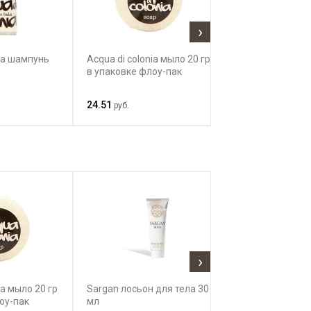
›
nia шампунь
Acqua di colonia мыло 20 гр
Acqua di coloni
в упаковке флоу-пак
в упаковке пли
24.51
11.26
руб.
руб.
›
ia мыло 20 гр
Sargan лосьон для тела 30
B Natural шамп
оу-пак
мл
волос и тела 3