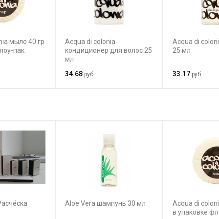
nia мыло 40 гр
Acqua di colonia
Acqua di colo
лоу-пак
кондиционер для волос 25
25 мл
мл
34.68
33.17
руб.
руб.
Расчёска
Aloe Vera шампунь 30 мл
Acqua di colon
в упаковке фл