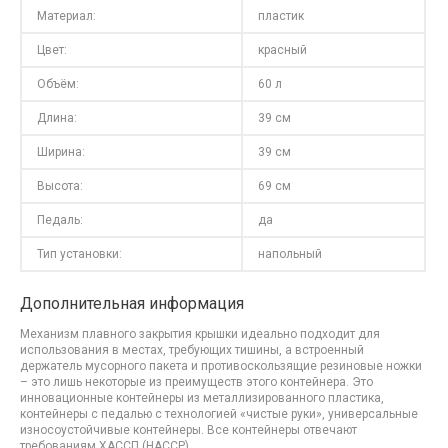
Материал:
пластик
Цвет:
красный
Объём:
60 л
Длина:
39 см
Ширина:
39 см
Высота:
69 см
Педаль:
да
Тип установки:
напольный
Дополнительная информация
Механизм плавного закрытия крышки идеально подходит для
использования в местах, требующих тишины, а встроенный
держатель мусорного пакета и противоскользящие резиновые ножки
– это лишь некоторые из преимуществ этого контейнера. Это
инновационные контейнеры из металлизированного пластика,
контейнеры с педалью с технологией «чистые руки», универсальные
износоустойчивые контейнеры. Все контейнеры отвечают
требованиям ХАССП (HACCP).