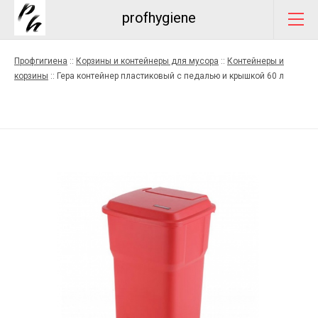
profhygiene
Профгигиена
::
Корзины и контейнеры для мусора
::
Контейнеры и
корзины
::
Гера контейнер пластиковый с педалью и крышкой 60 л