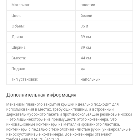
Материал:
пластик
Цвет:
белый
Объём:
35 л
Длина:
39 см
Ширина:
39 см
Высота:
44 см
Педаль:
да
Тип установки:
напольный
Дополнительная информация
Механизм плавного закрытия крышки идеально подходит для
использования в местах, требующих тишины, а встроенный
держатель мусорного пакета и противоскользящие резиновые ножки
– это лишь некоторые из преимуществ этого контейнера. Это
инновационные контейнеры из металлизированного пластика,
контейнеры с педалью с технологией «чистые руки», универсальные
износоустойчивые контейнеры. Все контейнеры отвечают
требованиям ХАССП (HACCP).