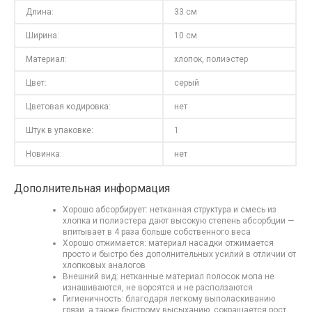
Длина:
33 см
Ширина:
10 см
Материал:
хлопок, полиэстер
Цвет:
серый
Цветовая кодировка:
нет
Штук в упаковке:
1
Новинка:
нет
Дополнительная информация
Хорошо абсорбирует: нетканная структура и смесь из
хлопка и полиэстера дают высокую степень абсорбции —
впитывает в 4 раза больше собственного веса
Хорошо отжимается: материал насадки отжимается
просто и быстро без дополнительных усилий в отличии от
хлопковых аналогов
Внешний вид: нетканные материал полосок мопа не
изнашиваются, не ворсятся и не расползаются
Гигиеничность: благодаря легкому выполаскиванию
грязи, а также быстрому высыханию, сокращается рост