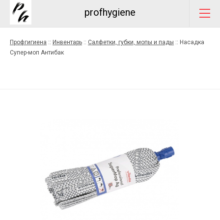
profhygiene
Профгигиена
::
Инвентарь
::
Салфетки, губки, мопы и пады
::
Насадка
Супер-моп Антибак