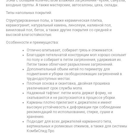
Зоны с большим количеством влажных загрязнений - кухни, санузлы,
входные группы. А также мастерские, автосалоны, цеха, склады.
Типы напольных покрытий:
Структурированные полы, а также керамическая плитка,
керамогранит, натуральный камень, линолеум, наливной пол,
виниловый пол, бетон, а также другие покрытия со средней и
высокой влагостойкостью.
Особенности и преимущества:
Отлично впитывает, собирает грязь и отжимается.
Благодаря петельчатой конструкции моп хорошо скользит
по полу и собирает в петли загрязнения, удерживая их.
Петли также облегчают разрыхление загрязнений.
Дополнительный объем нитей по периметру для
подметания и уборки свободнолежащих загрязнений в
труднодоступных местах.
Плотная основа и окантовка, двойная прошивка
увеличивают срок службы мопа.
Надежный тафтинг: петли мопа держат форму, не
скатываются и не распускаются в процессе уборки.
Карманы плотно прилегают к держателю и имеют
высокую устойчивость к деформации при соблюдении
рекомендаций по использованию, стирке, сушке и
хранению.
Подходит для всех держателей карманного типа,
вертикальных и роликовых отжимов, а также для системы
КомбиСпид Про.