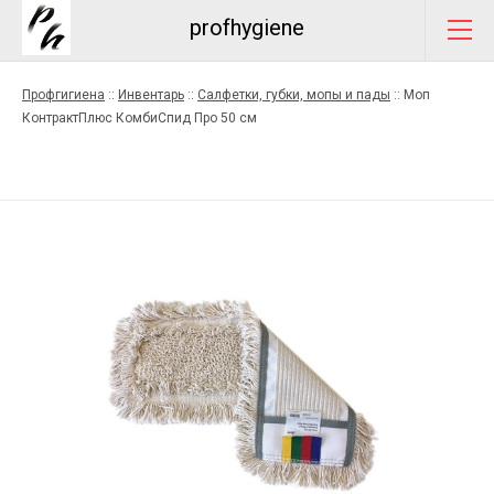
profhygiene
Профгигиена
::
Инвентарь
::
Салфетки, губки, мопы и пады
::
Моп
КонтрактПлюс КомбиСпид Про 50 см