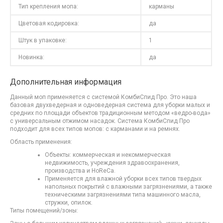
Тип крепления мопа:
карманы
Цветовая кодировка:
да
Штук в упаковке:
1
Новинка:
да
Дополнительная информация
Данный моп применяется с системой КомбиСпид Про. Это наша
базовая двухведерная и одноведерная система для уборки малых и
средних по площади объектов традиционным методом «ведро-вода»
с универсальным отжимом насадок. Система КомбиСпид Про
подходит для всех типов мопов: с карманами и на ремнях.
Область применения:
Объекты: коммерческая и некоммерческая
недвижимость, учреждения здравоохранения,
производства и HoReCa.
Применяется для влажной уборки всех типов твердых
напольных покрытий с влажными загрязнениями, а также
техническими загрязнениями типа машинного масла,
стружки, опилок.
Типы помещений/зоны: