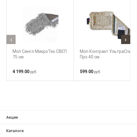
‹
›
Моп Сингл МикроТек СВЕП
Моп Контракт УльтраСпид
75 см
Про 40 см
4 199.00
599.00
руб.
руб.
Акции
Каталоги