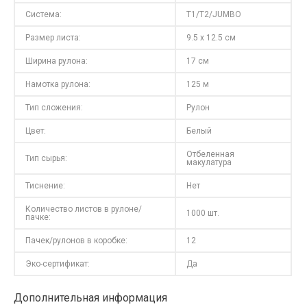
Система:
T1/T2/JUMBO
Размер листа:
9.5 x 12.5 см
Ширина рулона:
17 см
Намотка рулона:
125 м
Тип сложения:
Рулон
Цвет:
Белый
Отбеленная
Тип сырья:
макулатура
Тиснение:
Нет
Количество листов в рулоне/
1000 шт.
пачке:
Пачек/рулонов в коробке:
12
Эко-сертификат:
Да
Дополнительная информация